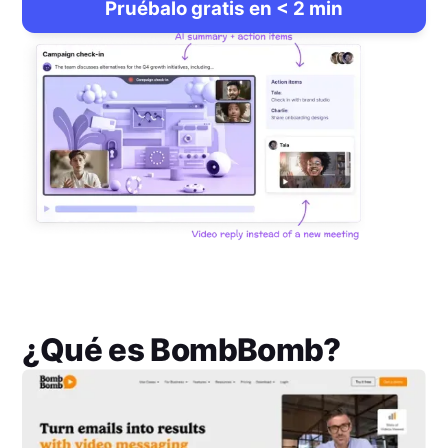
Pruébalo gratis en < 2 min
¿Qué es
BombBomb
?