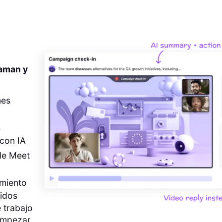
 aman y
nes
s
con IA
le Meet
imiento
pidos
 trabajo
empezar.