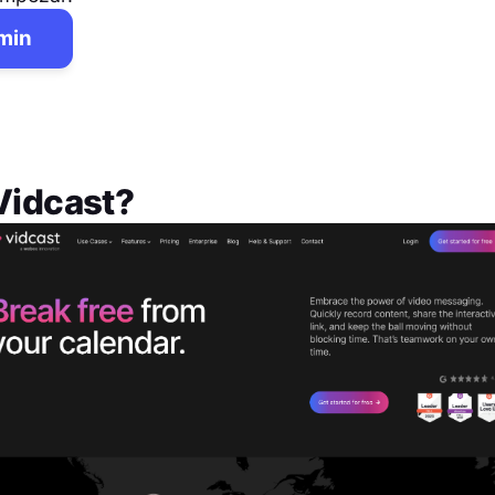
 min
Vidcast
?