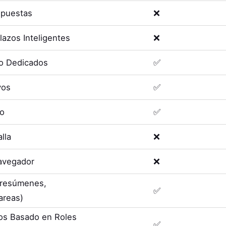
spuestas
❌
lazos Inteligentes
❌
o Dedicados
✅
vos
✅
eo
✅
lla
❌
avegador
❌
 (resúmenes,
✅
areas)
os Basado en Roles
✅