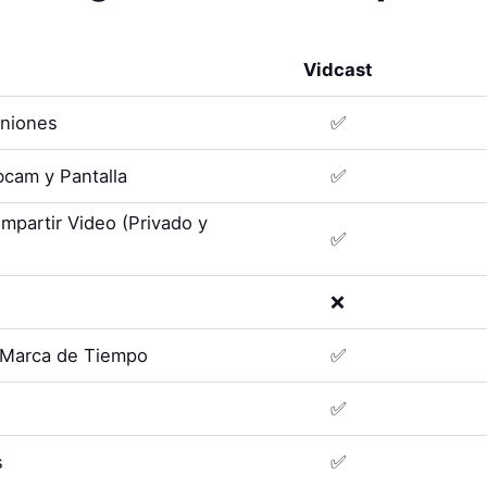
Vidcast
uniones
✅
cam y Pantalla
✅
mpartir Video (Privado y
✅
❌
 Marca de Tiempo
✅
✅
s
✅