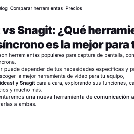
Blog
Comparar herramientas
Precios
t
vs
Snagit
: ¿Qué herrami
íncrono es la mejor para 
on herramientas populares para captura de pantalla, com
ncrona.
gir puede depender de tus necesidades específicas y 
scoger la mejor herramienta de video para tu equipo,
idcast
y
Snagit
cara a cara, explorando sus funciones, c
ecios y mucho más.
sentaremos
una nueva herramienta de comunicación a
arlas a ambas.