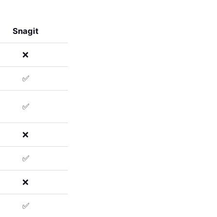
Snagit
❌
✅
✅
❌
✅
❌
✅