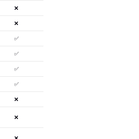
❌
❌
✅
✅
✅
✅
❌
❌
❌