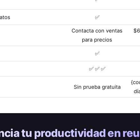
Datos
✅
Contacta con ventas
$6
para precios
✅
✅ ✅ ✅
{co
Sin prueba gratuita
dí
ncia tu
productividad en re