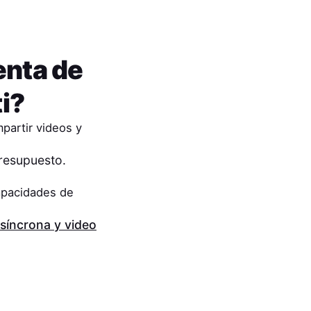
enta de
ti?
partir videos y
presupuesto.
apacidades de
síncrona y video