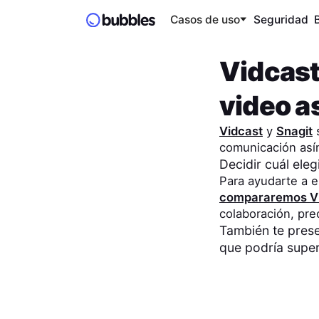
Casos de uso
Seguridad
Vidcas
video as
Vidcast
y
Snagit
s
comunicación así
Decidir cuál ele
Para ayudarte a e
compararemos
V
colaboración, pr
También te pre
que podría super