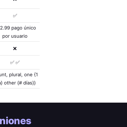
✅
2.99 pago único
por usuario
❌
✅ ✅
unt, plural, one {1
a} other {# días}}
uniones