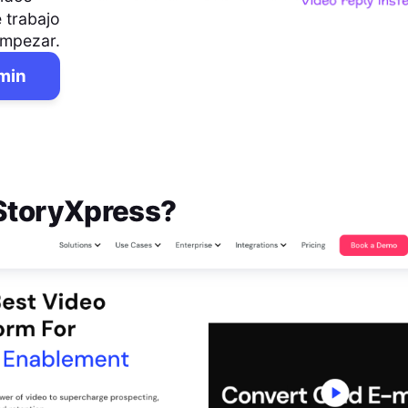
 trabajo
empezar.
 min
StoryXpress
?