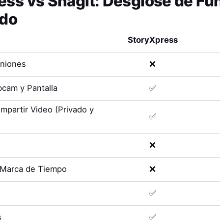
ess
vs
Snagit
: Desglose de Fu
ado
StoryXpress
uniones
❌
cam y Pantalla
✅
mpartir Video (Privado y
✅
❌
 Marca de Tiempo
❌
✅
s
✅