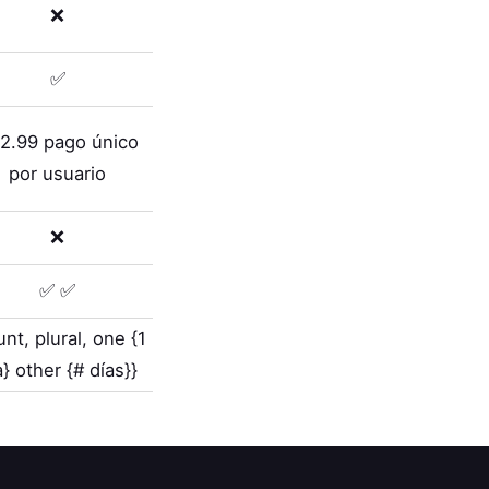
❌
✅
2.99 pago único
por usuario
❌
✅ ✅
unt, plural, one {1
a} other {# días}}