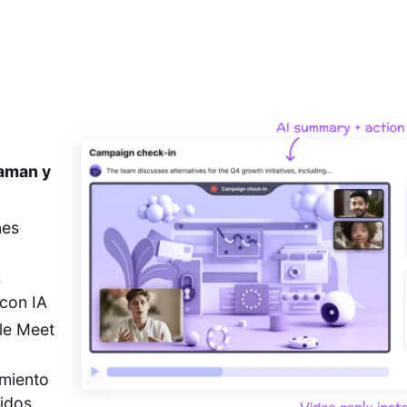
 aman y
nes
s
con IA
le Meet
imiento
pidos