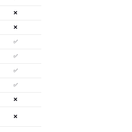
❌
❌
✅
✅
✅
✅
❌
❌