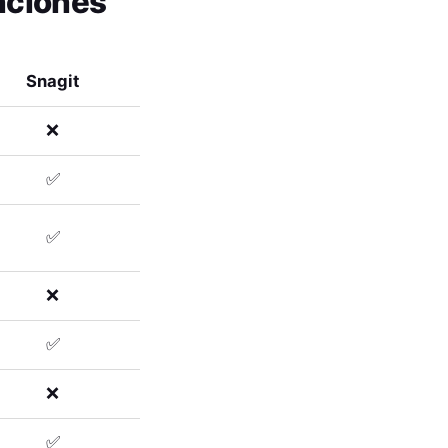
nciones
Snagit
❌
✅
✅
❌
✅
❌
✅