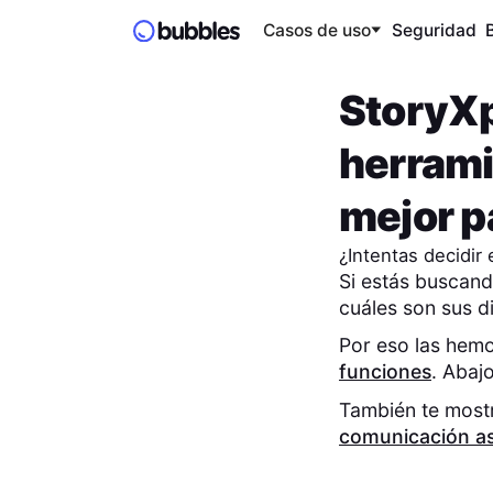
Casos de uso
Seguridad
StoryX
herrami
mejor pa
¿Intentas decidir
Si estás buscand
cuáles son sus di
Por eso las hem
funciones
. Abaj
También te mos
comunicación a