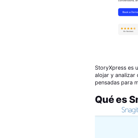
StoryXpress es u
alojar y analiza
pensadas para me
Qué es
S