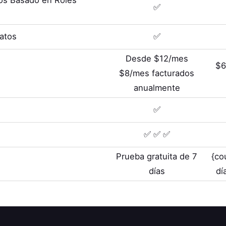
✅
Datos
✅
Desde $12/mes
$6
$8/mes facturados
anualmente
✅
✅ ✅ ✅
Prueba gratuita de 7
{co
días
dí