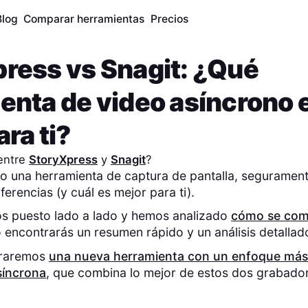
Blog
Comparar herramientas
Precios
press
vs
Snagit
: ¿Qué
enta de video asíncrono e
ra ti?
 entre
StoryXpress
y
Snagit
?
o una herramienta de captura de pantalla, segurament
ferencias (y cuál es mejor para ti).
os puesto lado a lado y hemos analizado
cómo se com
o encontrarás un resumen rápido y un análisis detallad
traremos
una nueva herramienta con un enfoque más 
síncrona
, que combina lo mejor de estos dos grabador