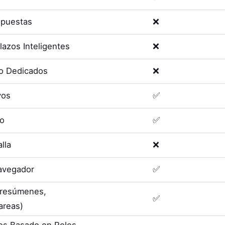
spuestas
❌
lazos Inteligentes
❌
o Dedicados
❌
vos
✅
eo
✅
lla
❌
avegador
✅
 (resúmenes,
✅
areas)
os Basado en Roles