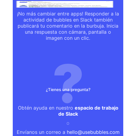
¡No más cambiar entre apps! Responder a la
actividad de bubbles en Slack también
publicará tu comentario en la burbuja. Inicia
una respuesta con cámara, pantalla o
imagen con un clic.
¿Tienes una pregunta?
Obtén ayuda en nuestro
espacio de trabajo
de Slack
o
Envíanos un correo a
hello@usebubbles.com