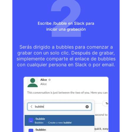
Escribe /bubble en Slack para
iniciar una grabación
Serás dirigido a bubbles para comenzar a
grabar con un solo clic. Después de grabar,
simplemente comparte el enlace de bubbles
con cualquier persona en Slack o por email.