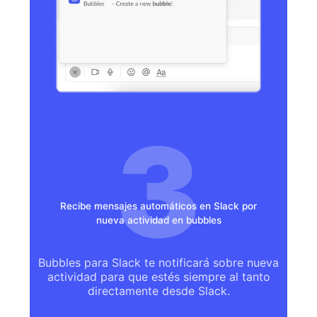
Recibe mensajes automáticos en Slack por
nueva actividad en bubbles
Bubbles para Slack te notificará sobre nueva
actividad para que estés siempre al tanto
directamente desde Slack.